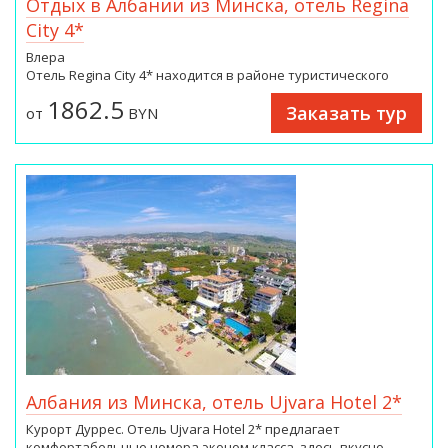
Отдых в Албании из Минска, отель Regina
City 4*
Влера
Отель Regina City 4* находится в районе туристического
центра, на первой пляжной линии, пляж через дорогу. В
1862.5
Заказать тур
небольшом отеле очень комфортные и современные
от
BYN
номера, хорошая кухня и приветливый персонал. Отель
выбирают для отдыха парой.
Албания из Минска, отель Ujvara Hotel 2*
Курорт Дуррес. Отель Ujvara Hotel 2* предлагает
комфортабельные номера эконом класса, здесь вкусно