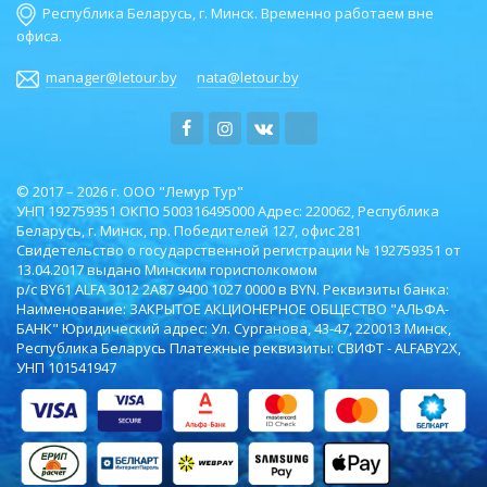
Республика Беларусь, г. Минск. Временно работаем вне
офиса.
manager@letour.by
nata@letour.by
© 2017 – 2026 г. ООО "Лемур Тур"
УНП 192759351 ОКПО ‎500316495000 Адрес: 220062, Республика
Беларусь, г. Минск, пр. Победителей 127, офис 281
Свидетельство о государственной регистрации № 192759351 от
13.04.2017 выдано Минским горисполкомом
р/с BY61 ALFA 3012 2A87 9400 1027 0000 в BYN. Реквизиты банка:
Наименование: ЗАКРЫТОЕ АКЦИОНЕРНОЕ ОБЩЕСТВО "АЛЬФА-
БАНК" Юридический адрес: Ул. Сурганова, 43-47, 220013 Минск,
Республика Беларусь Платежные реквизиты: СВИФТ - ALFABY2X,
УНП 101541947