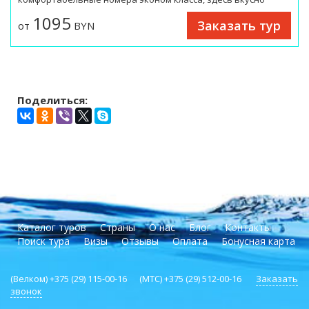
кормят, есть свой частный пляж - всего 50 м от отеля.
1095
Заказать тур
от
BYN
Поделиться:
Каталог туров
Страны
О нас
Блог
Контакты
Поиск тура
Визы
Отзывы
Оплата
Бонусная карта
(Велком) +375 (29) 115-00-16 (МТС) +375 (29) 512-00-16
Заказать
звонок