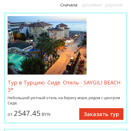
Сначала:
дешевые
дорогие
Tур в Турцию. Сиде. Отель - SAYGILI BEACH
3*
Небольшой уютный отель на берегу моря, рядом с центром
Сиде.
2547.45
Заказать тур
от
BYN