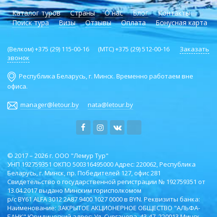
Каталог туров
Страны
О нас
Блог
Контакты
Поиск тура
Визы
Отзывы
Оплата
Бонусная карта
(Велком) +375 (29) 115-00-16 (МТС) +375 (29) 512-00-16
Заказать
звонок
Республика Беларусь, г. Минск. Временно работаем вне
офиса.
manager@letour.by
nata@letour.by
© 2017 – 2026 г. ООО "Лемур Тур"
УНП 192759351 ОКПО ‎500316495000 Адрес: 220062, Республика
Беларусь, г. Минск, пр. Победителей 127, офис 281
Свидетельство о государственной регистрации № 192759351 от
13.04.2017 выдано Минским горисполкомом
р/с BY61 ALFA 3012 2A87 9400 1027 0000 в BYN. Реквизиты банка:
Наименование: ЗАКРЫТОЕ АКЦИОНЕРНОЕ ОБЩЕСТВО "АЛЬФА-
БАНК" Юридический адрес: Ул. Сурганова, 43-47, 220013 Минск,