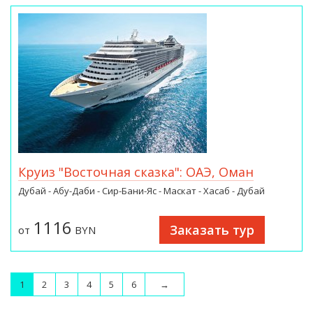
Круиз "Восточная сказка": ОАЭ, Оман
Дубай - Абу-Даби - Сир-Бани-Яс - Маскат - Хасаб - Дубай
1116
Заказать тур
от
BYN
1
2
3
4
5
6
→