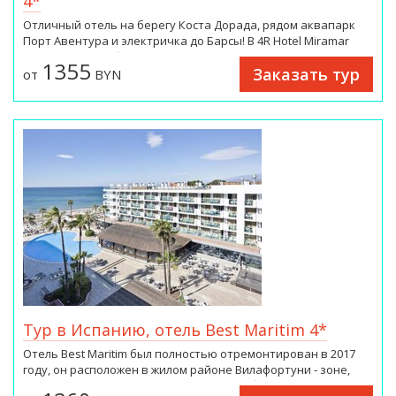
4*
других вариантов в этом районе. Парам особенно нравится
расположение — они оценили проживание в этом районе
Отличный отель на берегу Коста Дорада, рядом аквапарк
для поездки вдвоем на 8,8. Здесь лучшее соотношение цены
Порт Авентура и электричка до Барсы! В 4R Hotel Miramar
и качества в городе Авсаллар! По сравнению с другими
Calafell 3* Вам обеспечен отличный отдых на море в
1355
вариантами в этом городе, гости получают больше за те же
Заказать тур
Испании!
от
BYN
деньги.
Тур в Испанию, отель Best Maritim 4*
Отель Best Maritim был полностью отремонтирован в 2017
году, он расположен в жилом районе Вилафортуни - зоне,
принадлежащей муниципалитету г. Камбрилс.