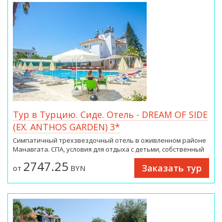
Tур в Турцию. Сиде. Отель - DREAM OF SIDE
(EX. ANTHOS GARDEN) 3*
Симпатичный трехзвездочный отель в оживленном районе
Манавгата. СПА, условия для отдыха с детьми, собственный
участок пляжа, сервис на среднем уровне. Хороший вариант
2747.25
Заказать тур
для пляжного отдыха с небольшими затратами.
от
BYN