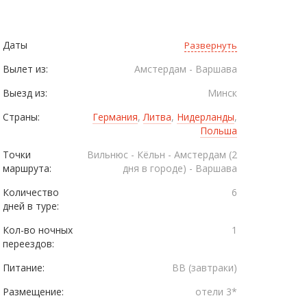
Даты
Развернуть
Вылет из:
Амстердам - Варшава
Выезд из:
Минск
Страны:
Германия
,
Литва
,
Нидерланды
,
Польша
Точки
Вильнюс - Кёльн - Амстердам (2
маршрута:
дня в городе) - Варшава
Количество
6
дней в туре:
Кол-во ночных
1
переездов:
Питание:
BB (завтраки)
Размещение:
отели 3*