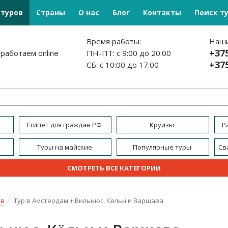
 туров
Страны
О нас
Блог
Контакты
Поиск т
Время работы:
Наши
+375
 работаем online
ПН-ПТ: с 9:00 до 20:00
+375
СБ: с 10:00 до 17:00
Египет для граждан РФ
Круизы
Р
Туры на майские
Популярные туры
Св
СМОТРЕТЬ ВСЕ КАТЕГОРИИ
ых
Молодежные туры
Санатории и
оздоровление
ов
Тур в Амстердам + Вильнюс, Кёльн и Варшава