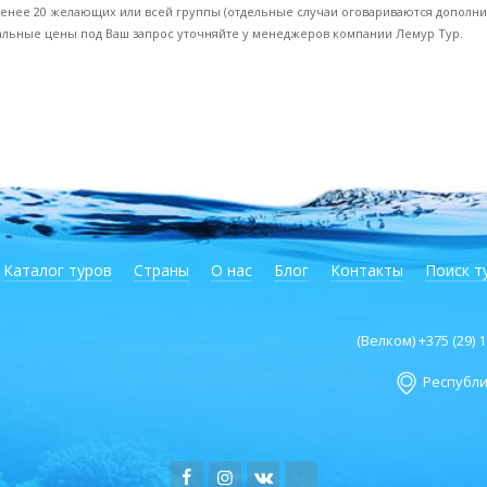
менее 20 желающих или всей группы (отдельные случаи оговариваются дополни
альные цены под Ваш запрос уточняйте у менеджеров компании Лемур Тур.
Каталог туров
Страны
О нас
Блог
Контакты
Поиск т
(Велком) +375 (29)
Республик