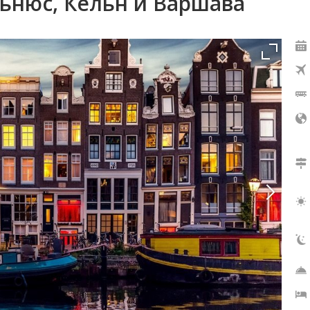
льнюс, Кёльн и Варшава