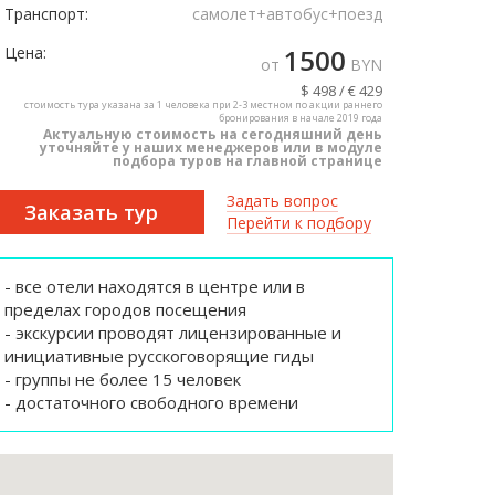
Транспорт:
самолет+автобус+поезд
Цена:
1500
от
BYN
$ 498 / € 429
стоимость тура указана за 1 человека при 2-3 местном по акции раннего
бронирования в начале 2019 года
Актуальную стоимость на сегодняшний день
уточняйте у наших менеджеров или в модуле
подбора туров на главной странице
Задать вопрос
Заказать тур
Перейти к подбору
- все отели находятся в центре или в
пределах городов посещения
- экскурсии проводят лицензированные и
инициативные русскоговорящие гиды
- группы не более 15 человек
- достаточного свободного времени